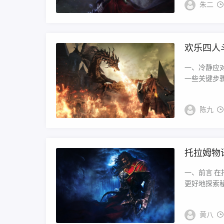
朱二
欢乐四人
一、冷静应
一些关键步骤
陈九
托拉姆物
一、前言 
更好地探索秘
黄八