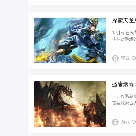
探索天龙
1. 引言 
往往对游戏的
李四
盛唐烟雨
一、攻略总
需要探索古城
黄八