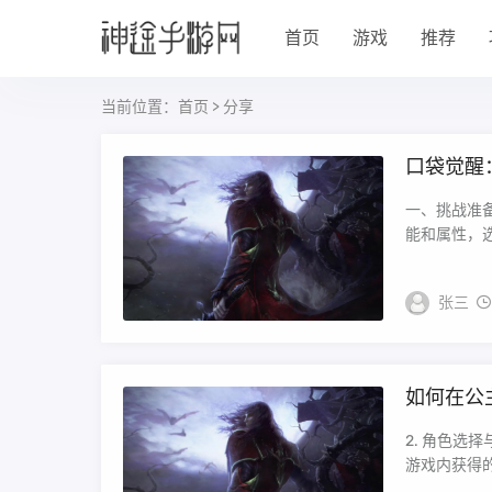
首页
游戏
推荐
当前位置：
首页
>
分享
口袋觉醒
一、挑战准
能和属性，选
张三
如何在公
2. 角色选
游戏内获得的