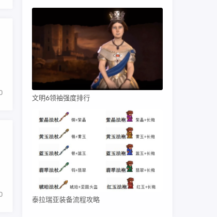
，
0
文明6领袖强度排行
0
泰拉瑞亚装备流程攻略