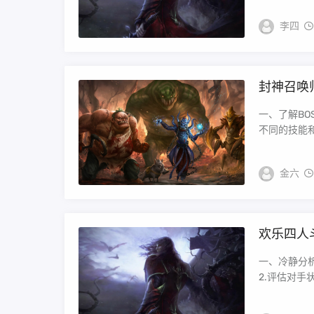
李四
封神召唤
一、了解BO
不同的技能和
金六
欢乐四人
一、冷静分
2.评估对手