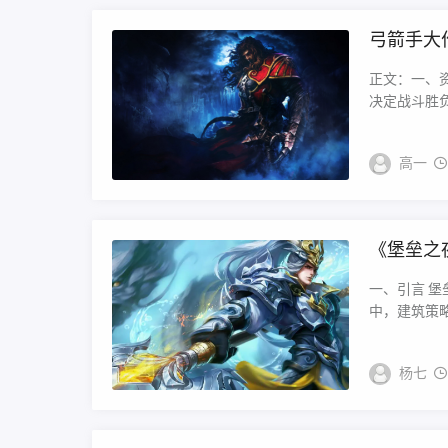
弓箭手大
正文：一、资
决定战斗胜负的
高一
《堡垒之
地？的简
一、引言 
中，建筑策略
杨七