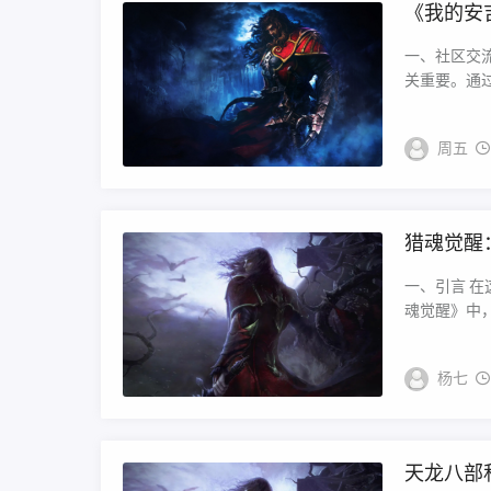
《我的安
一、社区交
关重要。通过
周五
猎魂觉醒
一、引言 
魂觉醒》中，
杨七
天龙八部