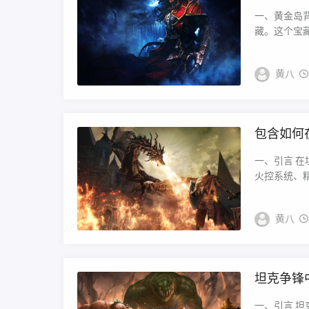
一、黄金岛
藏。这个宝藏
黄八
包含如何
一、引言 
火控系统、精
黄八
坦克争锋
一、引言 