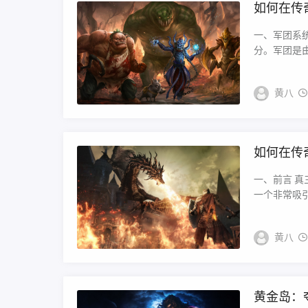
如何在传
一、军团系
分。军团是由
黄八
如何在传
一、前言 
一个非常吸引
黄八
黄金岛：