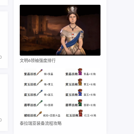
。
0
文明6领袖强度排行
0
泰拉瑞亚装备流程攻略