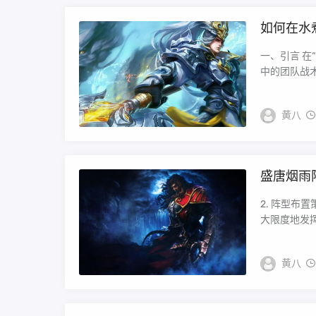
如何在水
一、引言 
中的团队战术
黄八
盛唐烟雨
2. 阵型布
大限度地发挥
黄八