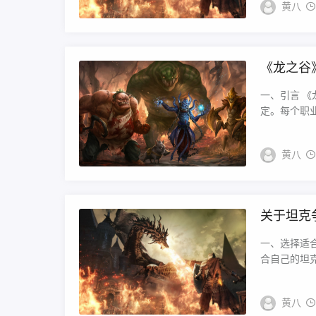
黄八
《龙之谷
一、引言 《
定。每个职业
黄八
关于坦克
一、选择适
合自己的坦克
黄八