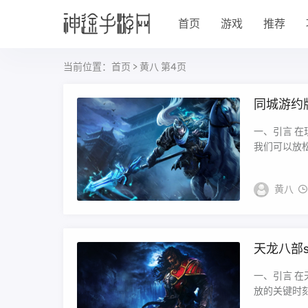
首页
游戏
推荐
当前位置：
首页
> 黄八 第4页
同城游约
一、引言 
我们可以放松
黄八
天龙八部
一、引言 
放的关键时刻