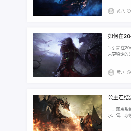
黄八
如何在2
1. 引言 
来更稳定的分
黄八
公主连结
一、弱点系
水、雷、冰等