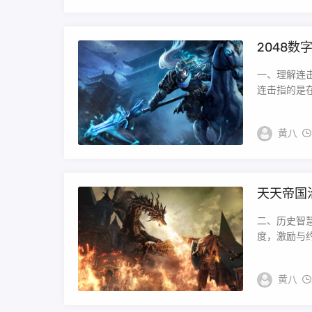
2048
一、理解连
连击指的是在
黄八
天天帝国
二、历史智慧
度，激励与约束
黄八